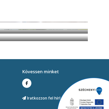
Kövessen minket
Iratkozzon fel hírlevelünkre!