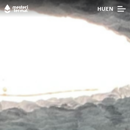
HU
EN