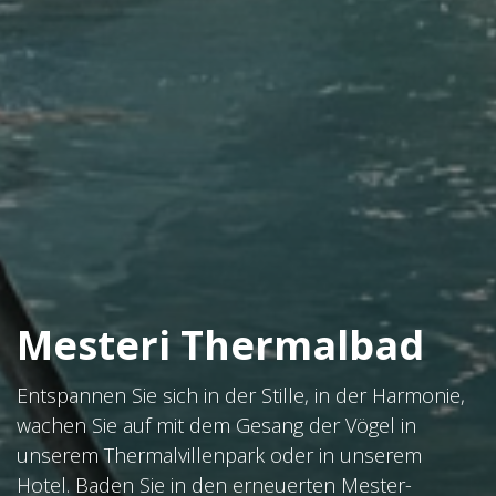
Mesteri Thermalbad
Buchen Sie bei uns!
Entspannen Sie sich in der Stille, in der Harmonie,
wachen Sie auf mit dem Gesang der Vögel in
unserem Thermalvillenpark oder in unserem
Besondere Erlebnisse an einem besonderen Ort.
Hotel. Baden Sie in den erneuerten Mester-
Wählen Sie Ihre perfekte Unterkunft im Termal