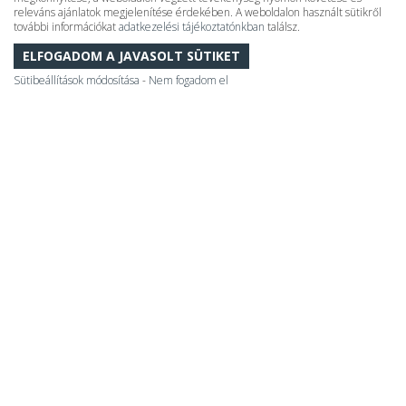
releváns ajánlatok megjelenítése érdekében. A weboldalon használt sütikről
további információkat
adatkezelési tájékoztatónkban
találsz.
ELFOGADOM A JAVASOLT SÜTIKET
Sütibeállítások módosítása
-
Nem fogadom el
Mesteri Thermal
NATUR, HEILWASSER UND MEISTERHAFTE HARMONIE!