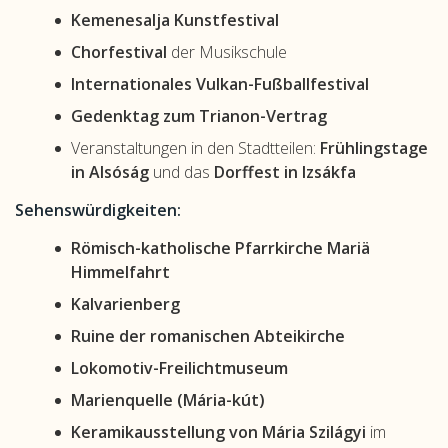
Kemenesalja Kunstfestival
Chorfestival
der Musikschule
Internationales Vulkan-Fußballfestival
Gedenktag zum Trianon-Vertrag
Veranstaltungen in den Stadtteilen:
Frühlingstage
in Alsóság
und das
Dorffest in Izsákfa
Sehenswürdigkeiten:
Römisch-katholische Pfarrkirche Mariä
Himmelfahrt
Kalvarienberg
Ruine der romanischen Abteikirche
Lokomotiv-Freilichtmuseum
Marienquelle (Mária-kút)
Keramikausstellung von Mária Szilágyi
im