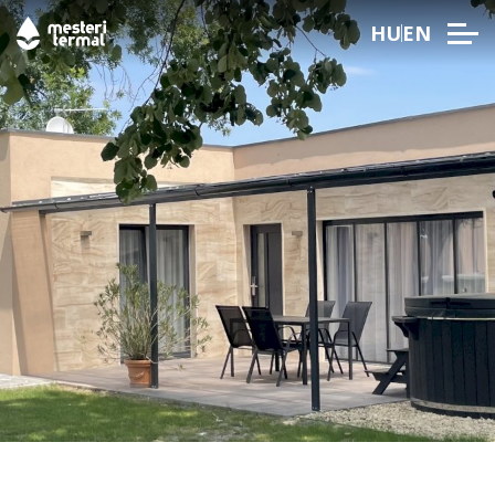
HU
EN