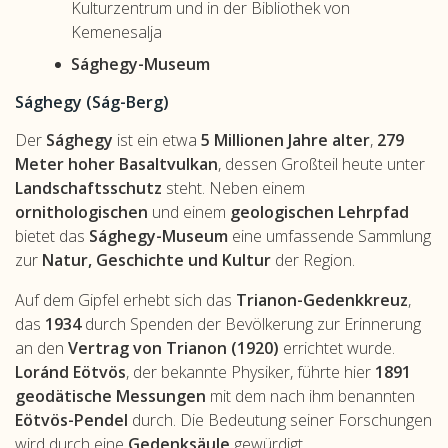
Kulturzentrum und in der Bibliothek von
Kemenesalja
Sághegy-Museum
Sághegy (Ság-Berg)
Der
Sághegy
ist ein etwa
5 Millionen Jahre alter
,
279
Meter hoher Basaltvulkan
, dessen Großteil heute unter
Landschaftsschutz
steht. Neben einem
ornithologischen
und einem
geologischen Lehrpfad
bietet das
Sághegy-Museum
eine umfassende Sammlung
zur
Natur, Geschichte und Kultur
der Region.
Auf dem Gipfel erhebt sich das
Trianon-Gedenkkreuz
,
das
1934
durch Spenden der Bevölkerung zur Erinnerung
an den
Vertrag von Trianon (1920)
errichtet wurde.
Loránd Eötvös
, der bekannte Physiker, führte hier
1891
geodätische Messungen
mit dem nach ihm benannten
Eötvös-Pendel
durch. Die Bedeutung seiner Forschungen
wird durch eine
Gedenksäule
gewürdigt.