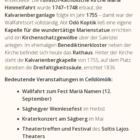
entwickelte. Die
römisch-katholische Kirche Mariä
Himmelfahrt
wurde
1747–1748
erbaut, die
Kalvarienberganlage
folgte im Jahr
1755
– damit war der
Wallfahrtsort vollständig. Abt
Odó Koptik
ließ eine eigene
Kapelle für die wundertätige Marienstatue
errichten
und ein
Kirchenschatzgewölbe
über der Sakristei
anlegen. Im ehemaligen
Benediktinerkloster
neben der
Kirche befindet sich heute das
Rathaus
. Hinter der Kirche
steht die
Kalvarienbergkapelle
von 1755, auf dem Platz
daneben die
Dreifaltigkeitssäule
, errichtet 1836.
Bedeutende Veranstaltungen in Celldömölk:
Wallfahrt zum Fest Mariä Namen (12.
September)
Sághegyer Weinlesefest
im Herbst
Kraterkonzert am Ságberg
im Mai
Theatertreffen und Festival
des
Soltis Lajos
Theaters