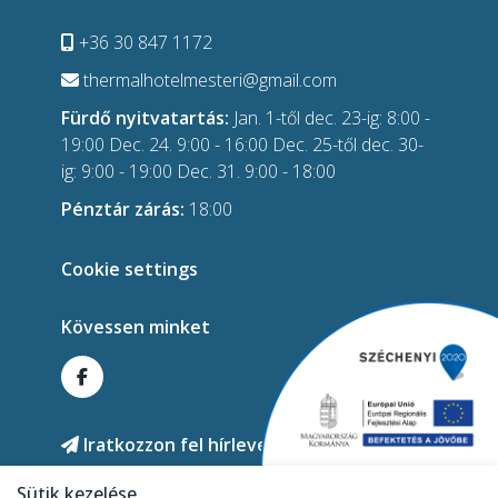
+36 30 847 1172
thermalhotelmesteri@gmail.com
Fürdő nyitvatartás:
Jan. 1-től dec. 23-ig: 8:00 -
19:00 Dec. 24. 9:00 - 16:00 Dec. 25-től dec. 30-
ig: 9:00 - 19:00 Dec. 31. 9:00 - 18:00
Pénztár zárás:
18:00
Cookie settings
Kövessen minket
Iratkozzon fel hírlevelünkre!
Sütik kezelése