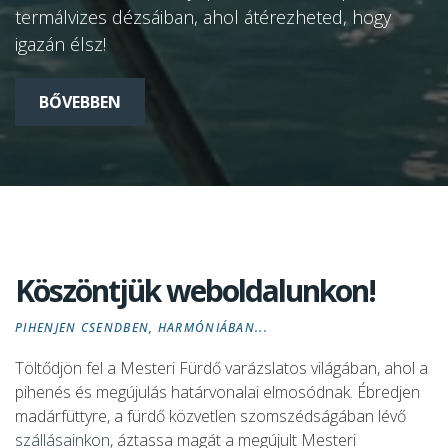
termálvizes dézsáiban, ahol átérezheted, hogy
dézsával rendelkező Thermal Villapark
igazán élsz!
apartmanházaiban!
BŐVEBBEN
CSOMAGAJÁNLATOK
Köszöntjük weboldalunkon!
PIHENJEN CSENDBEN, HARMÓNIÁBAN...
Töltődjön fel a Mesteri Fürdő varázslatos világában, ahol a
pihenés és megújulás határvonalai elmosódnak. Ébredjen
madárfüttyre, a fürdő közvetlen szomszédságában lévő
szállásainkon
, áztassa magát a megújult Mesteri