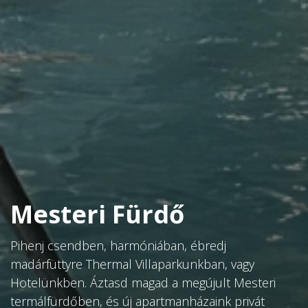
Mesteri Fürdő
Foglalj nálunk!
Pihenj csendben, harmóniában, ébredj
madárfüttyre Thermal Villaparkunkban, vagy
Különleges élmények egy különleges helyen.
Hotelünkben. Áztasd magad a megújult Mesteri
Válaszd ki a tökéletes szállást a Termal Hotel
termálfürdőben, és új apartmanházaink privát
Mesteriben, vagy új, tágas, termálvizes privát