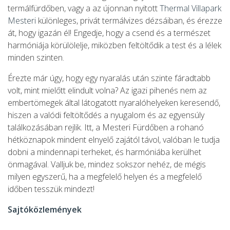
termálfürdőben, vagy a az újonnan nyitott
Thermal Villapark
Mesteri
különleges, privát termálvizes dézsáiban, és érezze
át, hogy igazán él! Engedje, hogy a csend és a természet
harmóniája körülölelje, miközben feltöltődik a test és a lélek
minden szinten.
Érezte már úgy, hogy egy nyaralás után szinte fáradtabb
volt, mint mielőtt elindult volna? Az igazi pihenés nem az
embertömegek által látogatott nyaralóhelyeken keresendő,
hiszen a valódi feltöltődés a nyugalom és az egyensúly
találkozásában rejlik. Itt, a Mesteri Fürdőben a rohanó
hétköznapok mindent elnyelő zajától távol, valóban le tudja
dobni a mindennapi terheket, és harmóniába kerülhet
önmagával. Valljuk be, mindez sokszor nehéz, de mégis
milyen egyszerű, ha a megfelelő helyen és a megfelelő
időben tesszük mindezt!
Sajtóközlemények