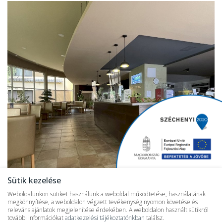
Sütik kezelése
Weboldalunkon sütiket használunk a weboldal működtetése, használatának
megkönnyítése, a weboldalon végzett tevékenység nyomon követése és
releváns ajánlatok megjelenítése érdekében. A weboldalon használt sütikről
további információkat
adatkezelési tájékoztatónkban
találsz.