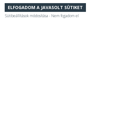
ELFOGADOM A JAVASOLT SÜTIKET
Sütibeállítások módosítása
-
Nem fogadom el
Mesteri Termál
TERMÉSZET, GYÓGYVÍZ MESTERI HARMÓNIÁJA!