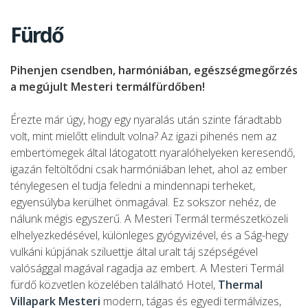
Fürdő
Pihenjen csendben, harmóniában, egészségmegőrzés
a megújult Mesteri termálfürdőben!
Érezte már úgy, hogy egy nyaralás után szinte fáradtabb
volt, mint mielőtt elindult volna? Az igazi pihenés nem az
embertömegek által látogatott nyaralóhelyeken keresendő,
igazán feltöltődni csak harmóniában lehet, ahol az ember
ténylegesen el tudja feledni a mindennapi terheket,
egyensúlyba kerülhet önmagával. Ez sokszor nehéz, de
nálunk mégis egyszerű. A Mesteri Termál természetközeli
elhelyezkedésével, különleges gyógyvizével, és a Ság-hegy
vulkáni kúpjának sziluettje által uralt táj szépségével
valósággal magával ragadja az embert. A Mesteri Termál
fürdő közvetlen közelében található Hotel,
Thermal
Villapark Mesteri
modern, tágas és egyedi termálvizes,