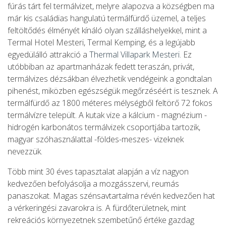
fúrás tárt fel termálvizet, melyre alapozva a községben ma
már kis családias hangulatú termálfürdő üzemel, a teljes
feltöltődés élményét kínáló olyan szálláshelyekkel, mint a
Termal Hotel Mesteri, Termal Kemping, és a legújabb
egyedülálló attrakció a
Thermal Villapark Mesteri
. Ez
utóbbiban az apartmanházak fedett teraszán, privát,
termálvizes dézsákban élvezhetik vendégeink a gondtalan
pihenést, miközben egészségük megőrzéséért is tesznek. A
termálfürdő az 1800 méteres mélységből feltörő 72 fokos
termálvízre települt. A kutak vize a kálcium - magnézium -
hidrogén karbonátos termálvizek csoportjába tartozik,
magyar szóhasználattal -földes-meszes- vizeknek
nevezzük.
Több mint 30 éves tapasztalat alapján a víz nagyon
kedvezően befolyásolja a mozgásszervi, reumás
panaszokat. Magas szénsavtartalma révén kedvezően hat
a vérkeringési zavarokra is. A fürdőterületnek, mint
rekreációs környezetnek szembetűnő értéke gazdag