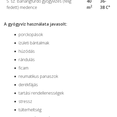
5. sz. Barlangfürdő gyógyvizes (félig
40
36-
2
fedett) medence
m
38 C°
A gyógyvíz használata javasolt:
porckopások
ízületi bántalmak
húzódás
rándulás
ficam
reumatikus panaszok
derékfájás
tartási rendellenességek
stressz
túlterheltség