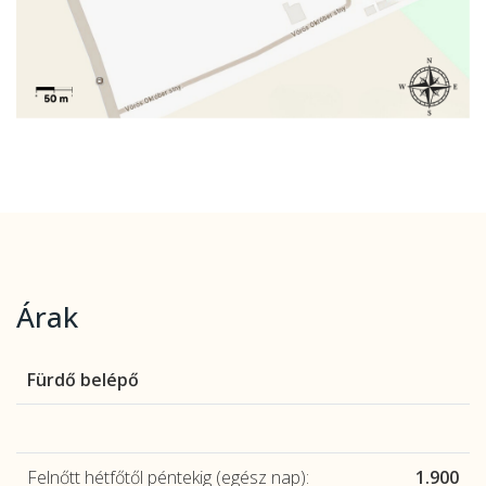
Árak
Fürdő belépő
Felnőtt hétfőtől péntekig (egész nap):
1.900