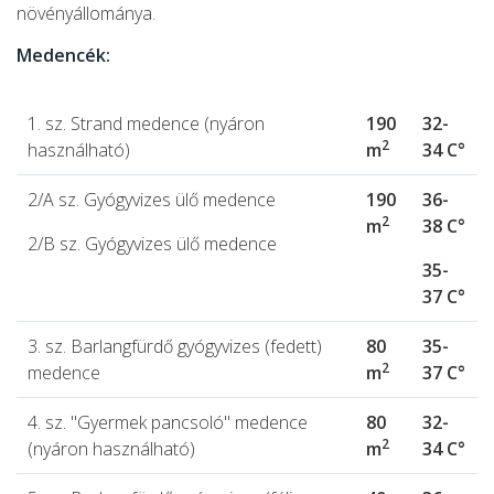
növényállománya.
Medencék:
1. sz. Strand medence (nyáron
190
32-
2
használható)
m
34 C°
2/A sz. Gyógyvizes ülő medence
190
36-
2
m
38 C°
2/B sz. Gyógyvizes ülő medence
35-
37
C°
3. sz. Barlangfürdő gyógyvizes (fedett)
80
35-
2
medence
m
37 C°
4. sz. "Gyermek pancsoló" medence
80
32-
2
(nyáron használható)
m
34 C°