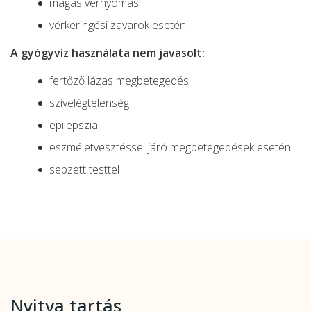
magas vérnyomás
vérkeringési zavarok esetén.
A gyógyvíz használata nem javasolt:
fertőző lázas megbetegedés
szívelégtelenség
epilepszia
eszméletvesztéssel járó megbetegedések esetén
sebzett testtel
Nyitva tartás