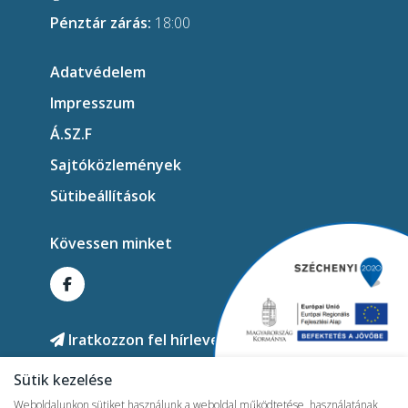
Pénztár zárás:
18:00
Adatvédelem
Impresszum
Á.SZ.F
Sajtóközlemények
Sütibeállítások
Kövessen minket
Iratkozzon fel hírlevelünkre!
Sütik kezelése
Weboldalunkon sütiket használunk a weboldal működtetése, használatának