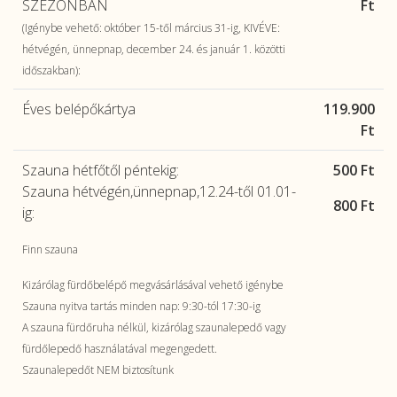
SZEZONBAN
Ft
(Igénybe vehető: október 15-től március 31-ig, KIVÉVE:
hétvégén, ünnepnap, december 24. és január 1. közötti
időszakban):
Éves belépőkártya
119.900
Ft
Szauna hétfőtől péntekig:
500 Ft
Szauna hétvégén,ünnepnap,12.24-től 01.01-
800 Ft
ig:
Finn szauna
Kizárólag fürdőbelépő megvásárlásával vehető igénybe
Szauna nyitva tartás minden nap: 9:30-tól 17:30-ig
A szauna fürdőruha nélkül, kizárólag szaunalepedő vagy
fürdőlepedő használatával megengedett.
Szaunalepedőt NEM biztosítunk