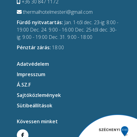
+36 30 847 1172
thermalhotelmesteri@gmail.com
Fürdő nyitvatartás:
Jan. 1-től dec. 23-ig: 8:00 -
19:00 Dec. 24. 9:00 - 16:00 Dec. 25-től dec. 30-
ig: 9:00 - 19:00 Dec. 31. 9:00 - 18:00
Pénztár zárás:
18:00
Adatvédelem
Impresszum
Á.SZ.F
Sajtóközlemények
Sütibeállítások
Kövessen minket