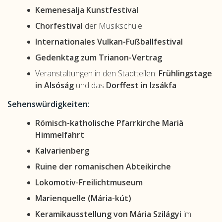
Kemenesalja Kunstfestival
Chorfestival
der Musikschule
Internationales Vulkan-Fußballfestival
Gedenktag zum Trianon-Vertrag
Veranstaltungen in den Stadtteilen:
Frühlingstage
in Alsóság
und das
Dorffest in Izsákfa
Sehenswürdigkeiten:
Römisch-katholische Pfarrkirche Mariä
Himmelfahrt
Kalvarienberg
Ruine der romanischen Abteikirche
Lokomotiv-Freilichtmuseum
Marienquelle (Mária-kút)
Keramikausstellung von Mária Szilágyi
im