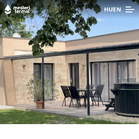
HU
EN