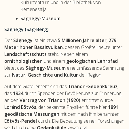
Kulturzentrum und in der Bibliothek von
Kemenesalja
Sághegy-Museum
Sághegy (Ság-Berg)
Der
Sághegy
ist ein etwa
5 Millionen Jahre alter
,
279
Meter hoher Basaltvulkan
, dessen Großteil heute unter
Landschaftsschutz
steht. Neben einem
ornithologischen
und einem
geologischen Lehrpfad
bietet das
Sághegy-Museum
eine umfassende Sammlung
zur
Natur, Geschichte und Kultur
der Region.
Auf dem Gipfel erhebt sich das
Trianon-Gedenkkreuz
,
das
1934
durch Spenden der Bevölkerung zur Erinnerung
an den
Vertrag von Trianon (1920)
errichtet wurde.
Loránd Eötvös
, der bekannte Physiker, führte hier
1891
geodätische Messungen
mit dem nach ihm benannten
Eötvös-Pendel
durch. Die Bedeutung seiner Forschungen
wird durch eine
Gedenksäule
gewürdigt.