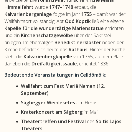
entwickelte. Die
römisch-katholische Kirche Mariä
Himmelfahrt
wurde
1747–1748
erbaut, die
Kalvarienberganlage
folgte im Jahr
1755
– damit war der
Wallfahrtsort vollständig. Abt
Odó Koptik
ließ eine eigene
Kapelle für die wundertätige Marienstatue
errichten
und ein
Kirchenschatzgewölbe
über der Sakristei
anlegen. Im ehemaligen
Benediktinerkloster
neben der
Kirche befindet sich heute das
Rathaus
. Hinter der Kirche
steht die
Kalvarienbergkapelle
von 1755, auf dem Platz
daneben die
Dreifaltigkeitssäule
, errichtet 1836.
Bedeutende Veranstaltungen in Celldömölk:
Wallfahrt zum Fest Mariä Namen (12.
September)
Sághegyer Weinlesefest
im Herbst
Kraterkonzert am Ságberg
im Mai
Theatertreffen und Festival
des
Soltis Lajos
Theaters