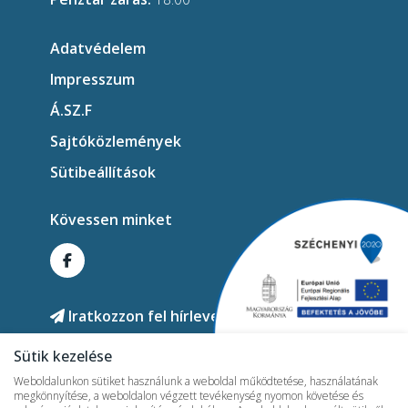
Adatvédelem
Impresszum
Á.SZ.F
Sajtóközlemények
Sütibeállítások
Kövessen minket
Iratkozzon fel hírlevelünkre!
Sütik kezelése
Weboldalunkon sütiket használunk a weboldal működtetése, használatának
megkönnyítése, a weboldalon végzett tevékenység nyomon követése és